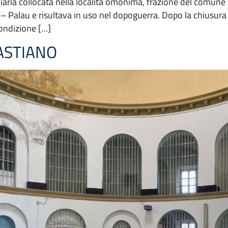
iaria collocata nella località omonima, frazione del comune d
 Palau e risultava in uso nel dopoguerra. Dopo la chiusura a
condizione […]
ASTIANO