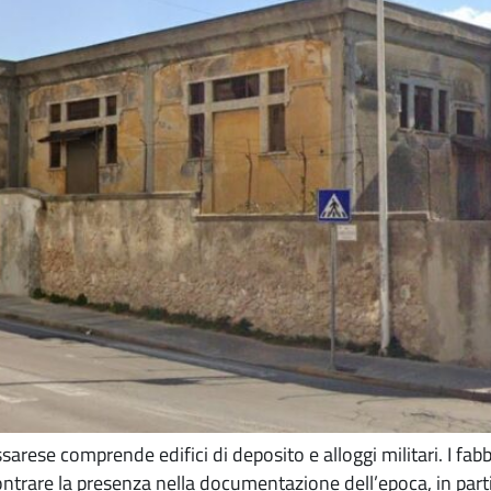
assarese comprende edifici di deposito e alloggi militari. I fa
ontrare la presenza nella documentazione dell’epoca, in part