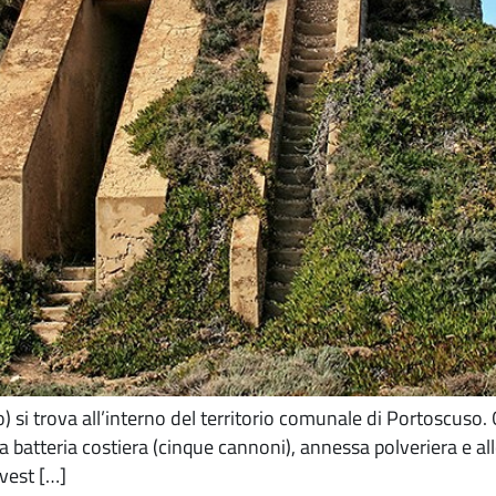
) si trova all’interno del territorio comunale di Portoscuso.
atteria costiera (cinque cannoni), annessa polveriera e allogg
vest […]